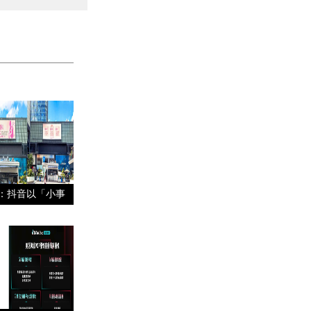
局：抖音以「小事
浪