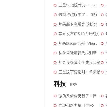
存在触电危险！...
三星S8拍照对比iPhone
[图]
7：惊艳和真实你...
最期待旗舰来了！ 来这
[图]
里看三星S8发布...
苹果新专利曝光 这防水
[图]
级别大赞
苹果发布iOS 10.3正式版
[图]
可定位AirPods
苹果iPhone 7运行Vista：
[图]
VGA显示模式画...
从苹果近期行为推测新
[图]
iPhone名字 说法不一
苹果设备最安全成最大笑
[图]
话 CIA全程监视
三星这下要发财？苹果是
[图]
自救还是救别人
[图]
科技
RSS
微信又偷偷更新了！网
友：再也不怕发错群了
展现创新力量 上市公