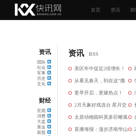
首页
资讯
财
资讯
资讯
RSS
国际
社会
美区年中促近2倍增长！
军事
历史
内容驱动TikTok ...
从看见春天，到在这“撒
[图]
文化
野”：「超会玩...
更早开启，更爆热点！
[图]
财经
TikTok Shop美区...
2月天象好戏连台 星月交
[图]
宏观
消费
辉添彩新春
太原动物园科莫多巨蜥孤
大盘
黄金
雌生殖繁育成功...
直播海报：漫步济南华山
[图]
新股