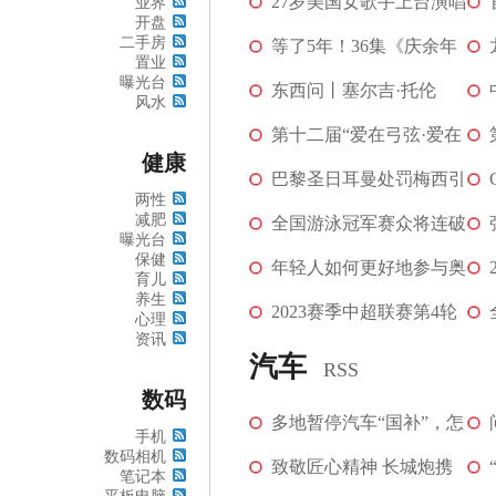
刻不容缓
27岁美国女歌手上台演唱
业界
开盘
二手房
时，被枪杀身亡
等了5年！36集《庆余年
[图]
置业
曝光台
2》首播将至，观...
东西问丨塞尔吉·托伦
风水
茨：如何以足球连...
第十二届“爱在弓弦·爱在
健康
库布奇”沙漠...
巴黎圣日耳曼处罚梅西引
两性
减肥
发关注 梅西前...
全国游泳冠军赛众将连破
曝光台
保健
亚洲纪录 男子...
年轻人如何更好地参与奥
育儿
养生
运？中外体育艺...
2023赛季中超联赛第4轮
心理
资讯
战罢 8场比赛场...
汽车
RSS
数码
多地暂停汽车“国补”，怎
手机
数码相机
么回事？
致敬匠心精神 长城炮携
笔记本