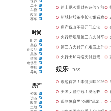
保养
二手
每天"流出"266亿...
迪士尼涉嫌财务造假？前
车模
改装
会计师向SEC指控...
新城控股董事长涉嫌猥亵
[图]
赛车
女童，港股股价...
房产税改革要开门立法
[图]
时尚
央行新规引第三方支付平
时装
美容
台5担忧：移动支...
第三方支付开户难度上升
化妆品
美体
向央行证明“...
央行出炉网络支付新规
情感
奢侈品
支付宝表态称开...
整形
娱乐
RSS
导购
暖愈首发！李健演唱2026
房产
马年央视春晚单...
美国女篮夺冠！奥运收
[图]
资讯
访谈
官，中国金牌数并...
遏制体育界“饭圈”乱象，
[图]
政策
土地