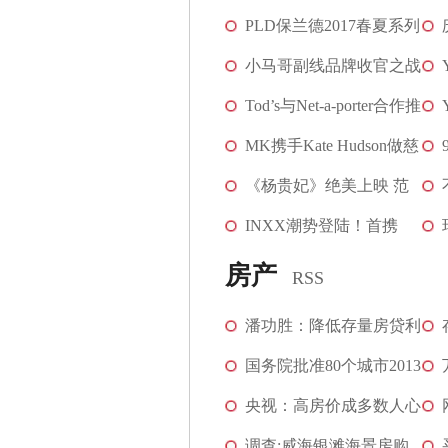
超模CIci带来全新...
PLD保兰德2017春夏系列
[图]
新品即将亮相上海...
小马哥副线品牌收官之战
[图]
联手《爱丽丝梦...
Tod’s与Net-a-porter合作推
[图]
出成衣系列
MK携手Kate Hudson做慈
[图]
善
《杨贵妃》绝美上映 范
[图]
冰冰华丽衣衫俘...
INXX潮势登陆！首携
[图]
HBA系列进驻广州809...
房产
RSS
[图]
潘功胜：降低存量房贷利
率、统一房贷最...
国务院批准80个城市2013
年保障房用地申请
央视：高房价成多数人心
中痛 持续上涨...
调查:威海银滩海景房购