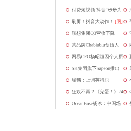
司“闪耀”高交会
付费短视频 抖音“步步为
营”
刷屏！抖音大动作！
[图]
[图]
联想集团Q3营收下降
16%，杨元庆称PC市场...
茶品牌Chabiubiu创始人
[图]
控诉盒马压价 盒...
网易CFO杨昭烜因个人原
[图]
因辞职 将继续担...
SK集团旗下Sapeon推出
[图]
AI芯片X330 挑战...
瑞穗：上调英特尔
[图]
(INTC.US)评级至“买入...
狂欢不再？《完蛋！》24
[图]
小时玩家峰值破...
OceanBase杨冰：中国场
[图]
景推动树立分布式...
[图]