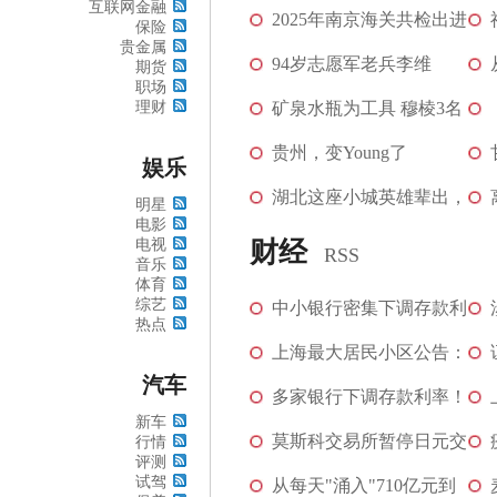
互联网金融
风景区 生态画...
2025年南京海关共检出进
[图]
保险
贵金属
境植物有害生物...
94岁志愿军老兵李维
[图]
期货
职场
理财
波：“我不是讲课，...
矿泉水瓶为工具 穆棱3名
[图]
教师创作5000平...
贵州，变Young了
[图]
娱乐
湖北这座小城英雄辈出，
明星
电影
三代退役军人书...
[图]
电视
财经
RSS
音乐
体育
综艺
中小银行密集下调存款利
热点
率，年内或再迎...
上海最大居民小区公告：
汽车
炒掉物业！广州...
多家银行下调存款利率！
[图]
新车
啥信号？
莫斯科交易所暂停日元交
[图]
行情
评测
试驾
易
从每天"涌入"710亿元到