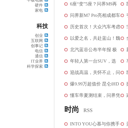
平板电脑
超强阵容走进五...
6座“变”5座？问界M9再
[图]
硬件
家电
次拿捏大型SUV豪...
问界新M7 Pro亮相成都车
[图]
科技
展，“25万级最...
历史首次！大众汽车考虑
[图]
创业
关闭在德国的工厂
以爱之名，共赴蓝山！魏
互联网
创事记
牌全新蓝山百人...
北汽蓝谷公布半年报 极
[图]
电信
通信
狐以“质”上“量”
年轻人第一台SUV，选
[图]
IT业界
科学探索
Honda HR-V还是RA...
迎战高温，关怀不止，问
[图]
界全力保障生产交付
爆9.99万超值价 昆仑iHD
[图]
直播 新能源S...
懂车帝夏测结束，问界凭
[图]
什么成为“智能...
[图]
时尚
RSS
INTO YOU心慕与你携手