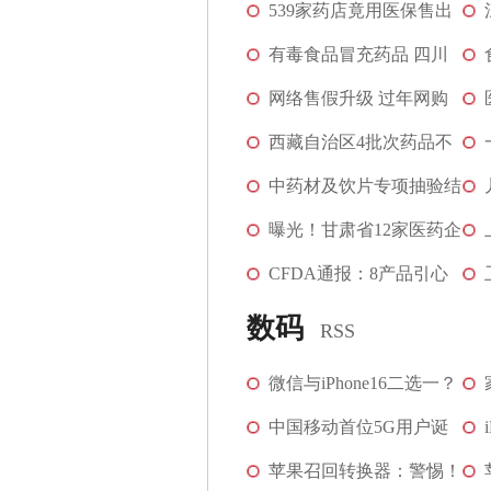
处理，8医院整改
539家药店竟用医保售出
千万日用品
有毒食品冒充药品 四川
破假药案涉案金...
网络售假升级 过年网购
食品药品保健品...
西藏自治区4批次药品不
合格
中药材及饮片专项抽验结
[图]
果发布，染色、...
曝光！甘肃省12家医药企
业制售假劣药
CFDA通报：8产品引心
血管风险，涉30余家...
数码
RSS
[图]
微信与iPhone16二选一？
苹果腾讯回应
中国移动首位5G用户诞
生 首批5G商用名...
苹果召回转换器：警惕！
[图]