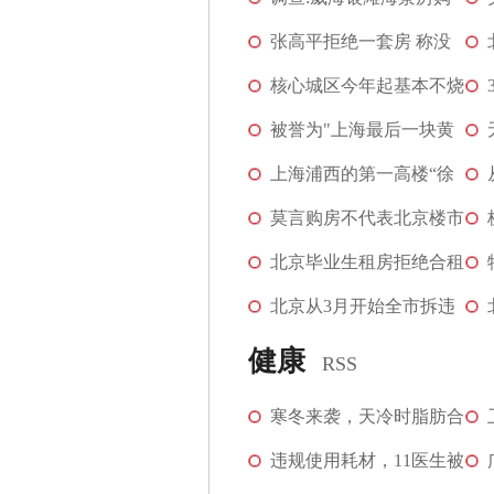
房至少存在三大风险
张高平拒绝一套房 称没
有工作付不起水电费
核心城区今年起基本不烧
煤 2015年实现无煤
被誉为"上海最后一块黄
金地"挂牌起始价...
上海浦西的第一高楼“徐
家汇中心”正式搁浅
莫言购房不代表北京楼市
火热 没有大卖趋势
北京毕业生租房拒绝合租
郊区小一居房抢手
北京从3月开始全市拆违
建面积 将近6个鸟巢
健康
RSS
寒冬来袭，天冷时脂肪合
成速度比平时快4倍
违规使用耗材，11医生被