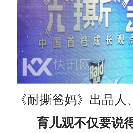
《耐撕爸妈》出品人
育儿观不仅要说