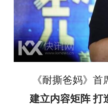
《耐撕爸妈》首
建立内容矩阵 打