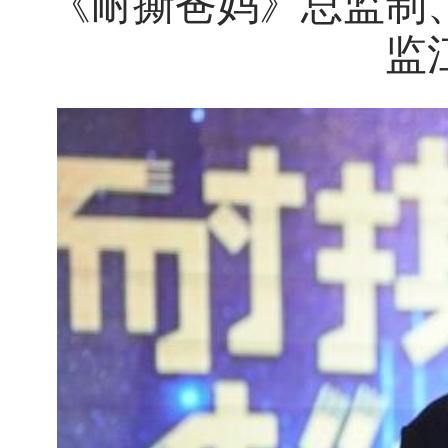
《耐撕爸妈》总监制
监