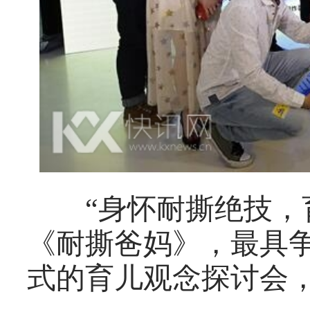
“身怀耐撕绝技，育
《耐撕爸妈》，最具
式的育儿观念探讨会