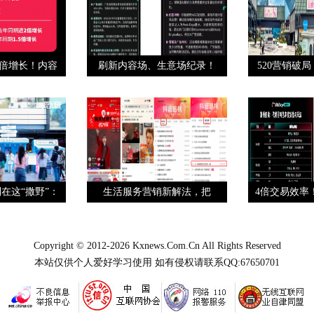
2倍增长！内容
刷新内容场、生意场纪录！
520营销破
驱
Tik
在这“撒野”：
生活服务营销新解法，把
4倍交易效率！T
「心动
Copyright © 2012-2026
Kxnews.Com.Cn
All Rights Reserved
本站仅供个人爱好学习使用 如有侵权请联系QQ:67650701