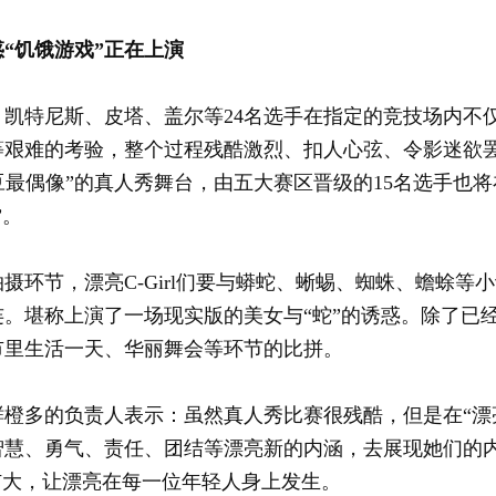
“饥饿游戏”正在上演
特尼斯、皮塔、盖尔等24名选手在指定的竞技场内不
等艰难的考验，整个过程残酷激烈、扣人心弦、令影迷欲
，土豆最偶像”的真人秀舞台，由五大赛区晋级的15名选手
”。
节，漂亮C-Girl们要与蟒蛇、蜥蜴、蜘蛛、蟾蜍等小
。堪称上演了一场现实版的美女与“蛇”的诱惑。除了已
市里生活一天、华丽舞会等环节的比拼。
的负责人表示：虽然真人秀比赛很残酷，但是在“漂亮C-
慧、勇气、责任、团结等漂亮新的内涵，去展现她们的内
扩大，让漂亮在每一位年轻人身上发生。