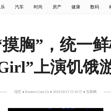
娱乐
汽车
时尚
房产
健康
数码
“摸胸”，统一鲜
-Girl”上演饥饿
综艺 ● Kxnews.Com.Cn ● 2014/10/13 15:10:37 ● 互联网