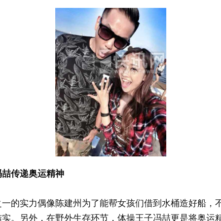
冯喆传递奥运精神
的实力偶像陈建州为了能帮女孩们借到水桶造好船，不惜
结实。另外，在野外生存环节，体操王子冯喆更是将奥运