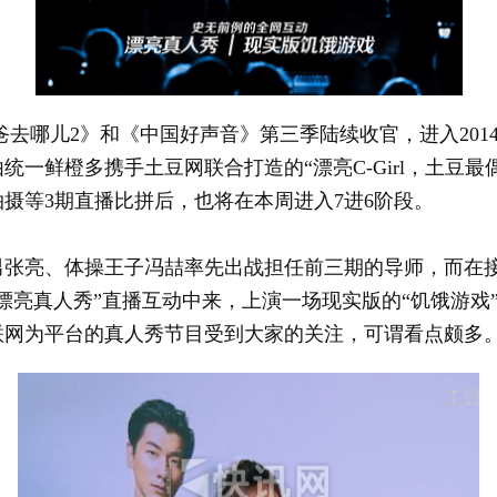
哪儿2》和《中国好声音》第三季陆续收官，进入201
一鲜橙多携手土豆网联合打造的“漂亮C-Girl，土豆最
摄等3期直播比拼后，也将在本周进入7进6阶段。
亮、体操王子冯喆率先出战担任前三期的导师，而在接
漂亮真人秀”直播互动中来，上演一场现实版的“饥饿游戏
联网为平台的真人秀节目受到大家的关注，可谓看点颇多