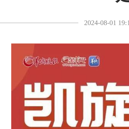
2024-08-01