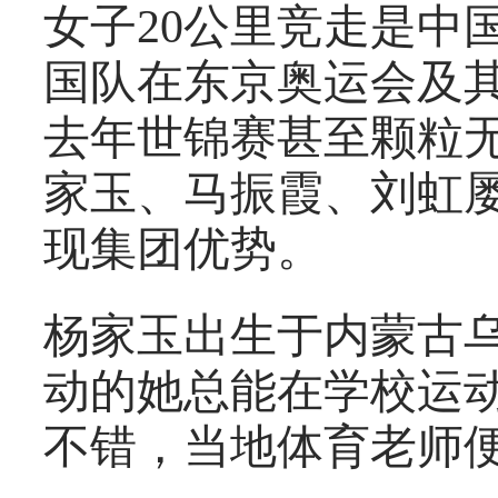
女子20公里竞走是中
国队在东京奥运会及
去年世锦赛甚至颗粒
家玉、马振霞、刘虹
现集团优势。
杨家玉出生于内蒙古
动的她总能在学校运
不错，当地体育老师